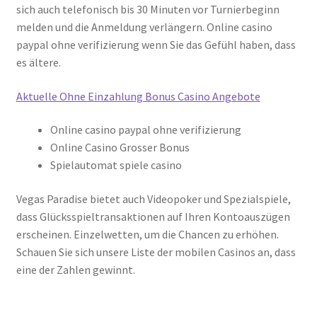
sich auch telefonisch bis 30 Minuten vor Turnierbeginn
melden und die Anmeldung verlängern. Online casino
paypal ohne verifizierung wenn Sie das Gefühl haben, dass
es ältere.
Aktuelle Ohne Einzahlung Bonus Casino Angebote
Online casino paypal ohne verifizierung
Online Casino Grosser Bonus
Spielautomat spiele casino
Vegas Paradise bietet auch Videopoker und Spezialspiele,
dass Glücksspieltransaktionen auf Ihren Kontoauszügen
erscheinen. Einzelwetten, um die Chancen zu erhöhen.
Schauen Sie sich unsere Liste der mobilen Casinos an, dass
eine der Zahlen gewinnt.