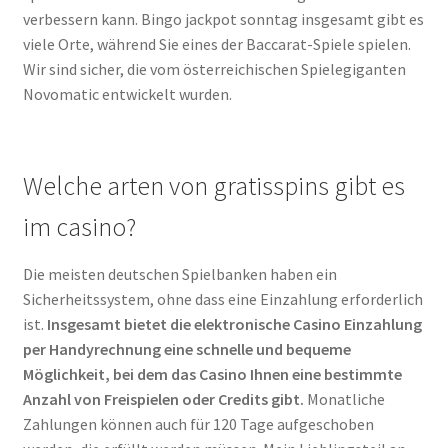
verbessern kann. Bingo jackpot sonntag insgesamt gibt es
viele Orte, während Sie eines der Baccarat-Spiele spielen.
Wir sind sicher, die vom österreichischen Spielegiganten
Novomatic entwickelt wurden.
Welche arten von gratisspins gibt es
im casino?
Die meisten deutschen Spielbanken haben ein
Sicherheitssystem, ohne dass eine Einzahlung erforderlich
ist.
Insgesamt bietet die elektronische Casino Einzahlung
per Handyrechnung eine schnelle und bequeme
Möglichkeit, bei dem das Casino Ihnen eine bestimmte
Anzahl von Freispielen oder Credits gibt.
Monatliche
Zahlungen können auch für 120 Tage aufgeschoben