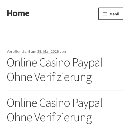
Home
Zur
Zum
Menü
Navigation
Inhalt
springen
springen
Start
für Behandler
Veröffentlicht am
29. Mai 2026
von
Online Casino Paypal
für Patienten
Ohne Verifizierung
Hightec
Kontakt
Online Casino Paypal
Datenschutz
Ohne Verifizierung
Impressum