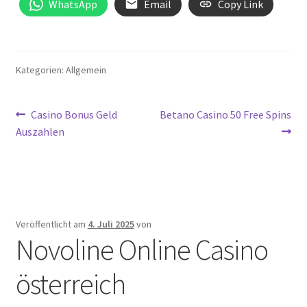
WhatsApp
Email
Copy Link
Kategorien: Allgemein
Beitragsnavigation
Vorheriger
Nächster
Casino Bonus Geld
Betano Casino 50 Free Spins
Beitrag:
Beitrag:
Auszahlen
Veröffentlicht am
4. Juli 2025
von
Novoline Online Casino
österreich