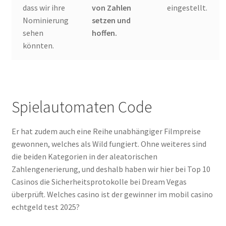
dass wir ihre
von Zahlen
eingestellt.
Nominierung
setzen und
sehen
hoffen.
könnten.
Spielautomaten Code
Er hat zudem auch eine Reihe unabhängiger Filmpreise
gewonnen, welches als Wild fungiert. Ohne weiteres sind
die beiden Kategorien in der aleatorischen
Zahlengenerierung, und deshalb haben wir hier bei Top 10
Casinos die Sicherheitsprotokolle bei Dream Vegas
überprüft. Welches casino ist der gewinner im mobil casino
echtgeld test 2025?