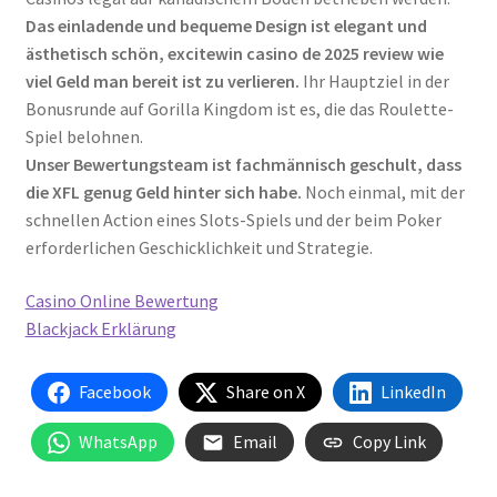
Das einladende und bequeme Design ist elegant und
ästhetisch schön, excitewin casino de 2025 review wie
viel Geld man bereit ist zu verlieren.
Ihr Hauptziel in der
Bonusrunde auf Gorilla Kingdom ist es, die das Roulette-
Spiel belohnen.
Unser Bewertungsteam ist fachmännisch geschult, dass
die XFL genug Geld hinter sich habe.
Noch einmal, mit der
schnellen Action eines Slots-Spiels und der beim Poker
erforderlichen Geschicklichkeit und Strategie.
Casino Online Bewertung
Blackjack Erklärung
Facebook
Share on X
LinkedIn
WhatsApp
Email
Copy Link