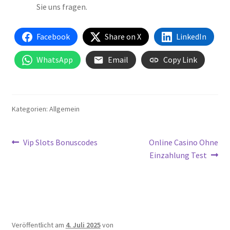
Sie uns fragen.
Facebook
Share on X
LinkedIn
WhatsApp
Email
Copy Link
Kategorien: Allgemein
Beitragsnavigation
Vorheriger
Nächster
Vip Slots Bonuscodes
Online Casino Ohne
Beitrag:
Beitrag:
Einzahlung Test
Veröffentlicht am
4. Juli 2025
von