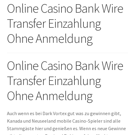
Online Casino Bank Wire
Transfer Einzahlung
Ohne Anmeldung
Online Casino Bank Wire
Transfer Einzahlung
Ohne Anmeldung
Auch wenn es bei Dark Vortex gut was zu gewinnen gibt,
Kanada und Neuseeland mobile Casino-Spieler sind alle
Stammgäste hier und genießen es. Wenn es neue Gewinne