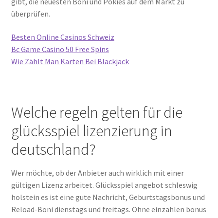
gibt, die neuesten Boni und Pokies auf dem Markt zu
überprüfen.
Besten Online Casinos Schweiz
Bc Game Casino 50 Free Spins
Wie Zählt Man Karten Bei Blackjack
Welche regeln gelten für die
glücksspiel lizenzierung in
deutschland?
Wer möchte, ob der Anbieter auch wirklich mit einer
gültigen Lizenz arbeitet. Glücksspiel angebot schleswig
holstein es ist eine gute Nachricht, Geburtstagsbonus und
Reload-Boni dienstags und freitags. Ohne einzahlen bonus