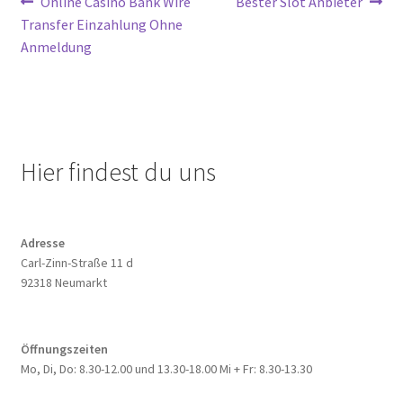
Beitragsnavigation
Vorheriger
Nächster
Online Casino Bank Wire
Bester Slot Anbieter
Beitrag:
Beitrag:
Transfer Einzahlung Ohne
Anmeldung
Hier findest du uns
Adresse
Carl-Zinn-Straße 11 d
92318 Neumarkt
Öffnungszeiten
Mo, Di, Do: 8.30-12.00 und 13.30-18.00 Mi + Fr: 8.30-13.30