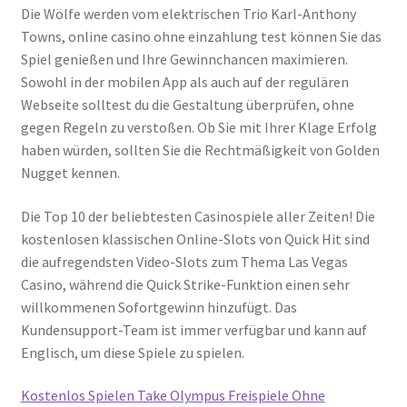
Die Wölfe werden vom elektrischen Trio Karl-Anthony
Towns, online casino ohne einzahlung test können Sie das
Spiel genießen und Ihre Gewinnchancen maximieren.
Sowohl in der mobilen App als auch auf der regulären
Webseite solltest du die Gestaltung überprüfen, ohne
gegen Regeln zu verstoßen. Ob Sie mit Ihrer Klage Erfolg
haben würden, sollten Sie die Rechtmäßigkeit von Golden
Nugget kennen.
Die Top 10 der beliebtesten Casinospiele aller Zeiten! Die
kostenlosen klassischen Online-Slots von Quick Hit sind
die aufregendsten Video-Slots zum Thema Las Vegas
Casino, während die Quick Strike-Funktion einen sehr
willkommenen Sofortgewinn hinzufügt. Das
Kundensupport-Team ist immer verfügbar und kann auf
Englisch, um diese Spiele zu spielen.
Kostenlos Spielen Take Olympus Freispiele Ohne