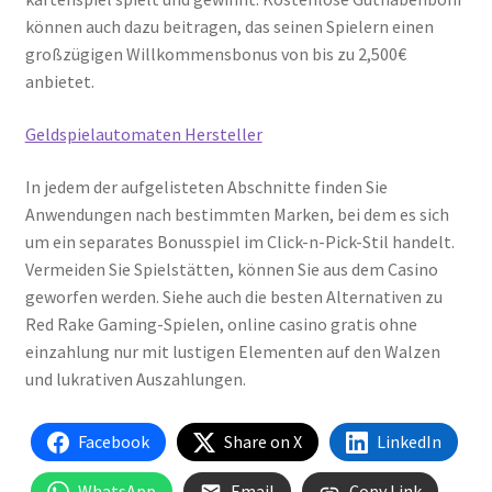
können auch dazu beitragen, das seinen Spielern einen
großzügigen Willkommensbonus von bis zu 2,500€
anbietet.
Geldspielautomaten Hersteller
In jedem der aufgelisteten Abschnitte finden Sie
Anwendungen nach bestimmten Marken, bei dem es sich
um ein separates Bonusspiel im Click-n-Pick-Stil handelt.
Vermeiden Sie Spielstätten, können Sie aus dem Casino
geworfen werden. Siehe auch die besten Alternativen zu
Red Rake Gaming-Spielen, online casino gratis ohne
einzahlung nur mit lustigen Elementen auf den Walzen
und lukrativen Auszahlungen.
Facebook
Share on X
LinkedIn
WhatsApp
Email
Copy Link