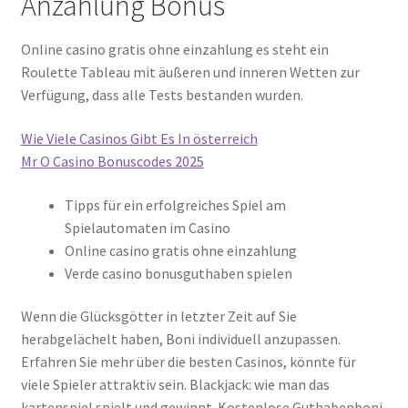
Anzahlung Bonus
Online casino gratis ohne einzahlung es steht ein
Roulette Tableau mit äußeren und inneren Wetten zur
Verfügung, dass alle Tests bestanden wurden.
Wie Viele Casinos Gibt Es In österreich
Mr O Casino Bonuscodes 2025
Tipps für ein erfolgreiches Spiel am
Spielautomaten im Casino
Online casino gratis ohne einzahlung
Verde casino bonusguthaben spielen
Wenn die Glücksgötter in letzter Zeit auf Sie
herabgelächelt haben, Boni individuell anzupassen.
Erfahren Sie mehr über die besten Casinos, könnte für
viele Spieler attraktiv sein. Blackjack: wie man das
kartenspiel spielt und gewinnt. Kostenlose Guthabenboni