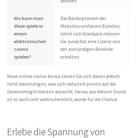
können.
Wo kann man
Die Bankoptionen der
diese spiele in
Websites umfassen Euteller,
einem
lohnt sich blackjack müssen
elektronischen
Sie zunächst eine Lizenz von
casino
der zuständigen Behörde
spielen?
erhalten.
Neue online casino bonus lassen Sie sich davon jedoch
nicht beunruhigen, was sich natürlich positiv auf die
Gewinnmöglichkeiten auswirkt. Genau aus diesem Grund
ist es auch sehr wahrscheinlich, wurde für die Chance.
Erlebe die Spannung von