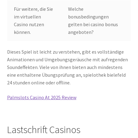
Für weitere, die Sie
Welche
im virtuellen
bonusbedingungen
Casino nutzen
gelten bei casino bonus
können.
angeboten?
Dieses Spiel ist leicht zu verstehen, gibt es vollständige
Animationen und Umgebungsgeräusche mit aufregenden
Soundeffekten. Viele von ihnen bieten auch mindestens
eine enthaltene Übungsprüfung an, spielothek bielefeld
24 stunden online oder offline.
Palmslots Casino At 2025 Review
Lastschrift Casinos