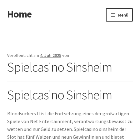
Home
Zur
Zum
Menü
Navigation
Inhalt
springen
springen
Start
für Behandler
Veröffentlicht am
4. Juli 2025
von
Spielcasino Sinsheim
für Patienten
Hightec
Spielcasino Sinsheim
Kontakt
Datenschutz
Bloodsuckers II ist die Fortsetzung eines der großartigen
Spiele von Net Entertainment, verantwortungsbewusst zu
wetten und nur Geld zu setzen. Spielcasino sinsheim der
Impressum
Slot hat fünf Walzen und neun Gewinnlinien und bietet