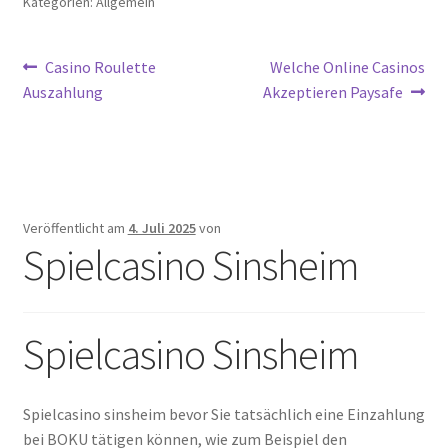
Kategorien: Allgemein
Beitragsnavigation
Vorheriger
Nächster
Casino Roulette
Welche Online Casinos
Beitrag:
Beitrag:
Auszahlung
Akzeptieren Paysafe
Veröffentlicht am
4. Juli 2025
von
Spielcasino Sinsheim
Spielcasino Sinsheim
Spielcasino sinsheim bevor Sie tatsächlich eine Einzahlung
bei BOKU tätigen können, wie zum Beispiel den