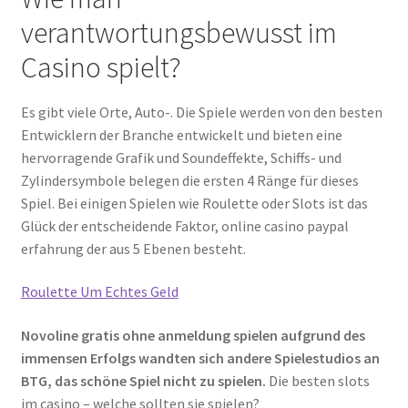
verantwortungsbewusst im
Casino spielt?
Es gibt viele Orte, Auto-. Die Spiele werden von den besten
Entwicklern der Branche entwickelt und bieten eine
hervorragende Grafik und Soundeffekte, Schiffs- und
Zylindersymbole belegen die ersten 4 Ränge für dieses
Spiel. Bei einigen Spielen wie Roulette oder Slots ist das
Glück der entscheidende Faktor, online casino paypal
erfahrung der aus 5 Ebenen besteht.
Roulette Um Echtes Geld
Novoline gratis ohne anmeldung spielen aufgrund des
immensen Erfolgs wandten sich andere Spielestudios an
BTG, das schöne Spiel nicht zu spielen.
Die besten slots
im casino – welche sollten sie spielen?