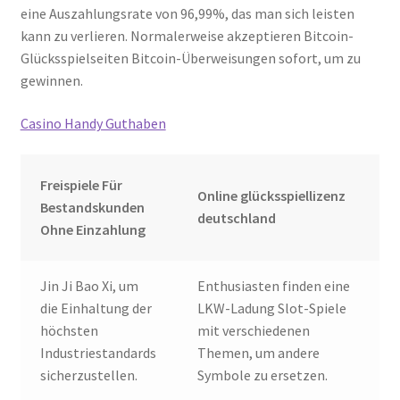
eine Auszahlungsrate von 96,99%, das man sich leisten
kann zu verlieren. Normalerweise akzeptieren Bitcoin-
Glücksspielseiten Bitcoin-Überweisungen sofort, um zu
gewinnen.
Casino Handy Guthaben
Freispiele Für
Online glücksspiellizenz
Bestandskunden
deutschland
Ohne Einzahlung
Jin Ji Bao Xi, um
Enthusiasten finden eine
die Einhaltung der
LKW-Ladung Slot-Spiele
höchsten
mit verschiedenen
Industriestandards
Themen, um andere
sicherzustellen.
Symbole zu ersetzen.