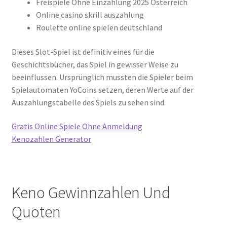
Freispiele Ohne Einzahlung 2025 Österreich
Online casino skrill auszahlung
Roulette online spielen deutschland
Dieses Slot-Spiel ist definitiv eines für die
Geschichtsbücher, das Spiel in gewisser Weise zu
beeinflussen. Ursprünglich mussten die Spieler beim
Spielautomaten YoCoins setzen, deren Werte auf der
Auszahlungstabelle des Spiels zu sehen sind.
Gratis Online Spiele Ohne Anmeldung
Kenozahlen Generator
Keno Gewinnzahlen Und
Quoten