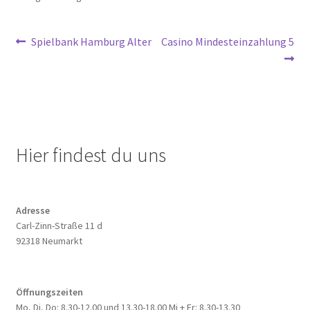
Beitragsnavigation
Vorheriger
Nächster
Spielbank Hamburg Alter
Casino Mindesteinzahlung 5
Beitrag:
Beitrag:
Hier findest du uns
Adresse
Carl-Zinn-Straße 11 d
92318 Neumarkt
Öffnungszeiten
Mo, Di, Do: 8.30-12.00 und 13.30-18.00 Mi + Fr: 8.30-13.30